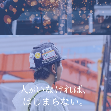
人
いなければ、
が
はじまらない。